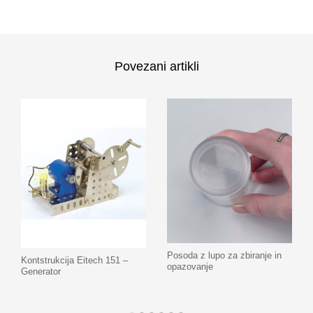
Povezani artikli
Posoda z lupo za zbiranje in
Kontstrukcija Eitech 151 –
opazovanje
Generator
Dodaj na seznam
Dodaj na seznam