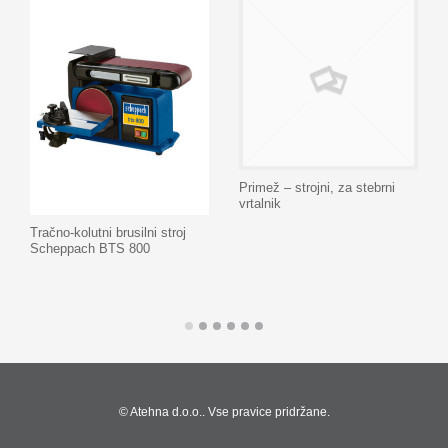
Primež – strojni, za stebrni
vrtalnik
Tračno-kolutni brusilni stroj
Scheppach BTS 800
Dodaj na seznam
Dodaj na seznam
© Atehna d.o.o.. Vse pravice pridržane.